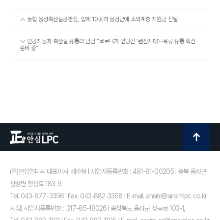
농협 음성축산물공판장, 업체 10곳과 음성군에 소외계층 지원금 전달
인공지능과 축산물 유통의 만남 “코로나가 앞당긴 ‘랜선시대’···육류 유통 혁신
준비 중”
(주)안심엘피씨 대표이사 배수형 I 사업자등록번호 : 491-81-00205 I 충북 음성군
삼성면 청용로 183-9
Tel. 043-877-3396 I Fax. 043-882-3398 I E-mail. ansim@ansimlpc.co.kr
지점) 사업자등록번호 : 317-85-18026 I 충청북도 음성군 상곡로 103-1,