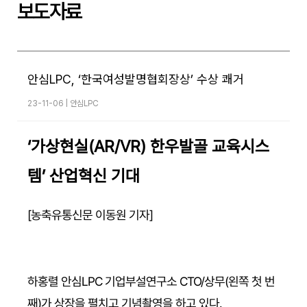
보도자료
안심LPC, ‘한국여성발명협회장상’ 수상 쾌거
23-11-06 |
안심LPC
본문
‘가상현실(AR/VR) 한우발골 교육시스
템’ 산업혁신 기대
[농축유통신문 이동원 기자]
하홍렬 안심LPC 기업부설연구소 CTO/상무(왼쪽 첫 번
째)가 상장을 펼치고 기념촬영을 하고 있다.