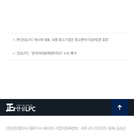
㈜안심LPC 배수형 대표, 모범 중소기업인 중소벤처기업부장관 표창
안심LPC, ‘한국여성발명협회장상’ 수상 쾌거
(주)안심엘피씨 대표이사 배수형 I 사업자등록번호 : 491-81-00205 I 충북 음성군