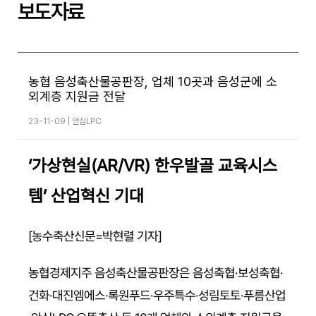
보도자료
농협 음성축산물공판장, 업체 10곳과 음성군에 소
외계층 지원금 전달
23-11-09 |
안심LPC
본문
‘가상현실(AR/VR) 한우발골 교육시스
템’ 산업혁신 기대
[농수축산신문=박현렬 기자]
농협경제지주 음성축산물공판장은 음성축협·보성축협·
건화·대진엠에스·록원푸드·우주특수·성림토토·푸름산업